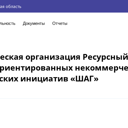
ая область
льность
Документы
Отчеты
ская организация Ресурсный
ориентированных некоммерче
нских инициатив «ШАГ»